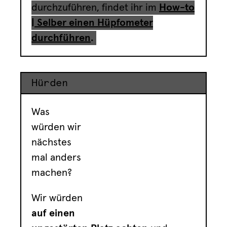
durchzuführen, findet ihr im
How-to
| Selber einen Hüpfometer
durchführen
.
Hürden
Was
würden wir
nächstes
mal anders
machen?
Wir würden
auf einen