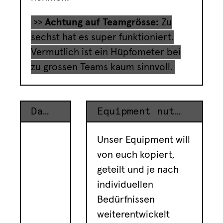
>>
Achtung auf Teamgrösse:
Zu
sechst hat es super funktioniert.
Vermutlich ist ein Hüpfometer bei
zu grossen Teams kaum sinnvoll.
Dazugehöriges Equipment
Equipment nutzen
Unser Equipment will
von euch kopiert,
geteilt und je nach
individuellen
Bedürfnissen
weiterentwickelt