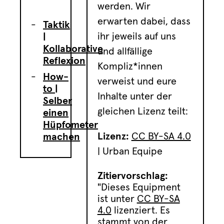
werden. Wir
erwarten dabei, dass
Taktik
ihr jeweils auf uns
|
Kollaborative
und allfällige
Reflexion
Kompliz*innen
How-
verweist und eure
to |
Inhalte unter der
Selber
gleichen Lizenz teilt:
einen
Hüpfometer
Lizenz:
CC BY-SA 4.0
machen
| Urban Equipe
Zitiervorschlag:
"Dieses Equipment
ist unter
CC BY-SA
4.0
lizenziert. Es
stammt von der