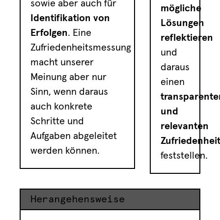
sowie aber auch für
mögliche
Identifikation von
Lösungen
Erfolgen
. Eine
reflektieren
Zufriedenheitsmessung
und
macht unserer
daraus
Meinung aber nur
einen
Sinn, wenn daraus
t
ransparente
auch konkrete
und
Schritte und
relevanten
Aufgaben abgeleitet
Zufriedenhei
werden können.
feststellen.
Herangehensweise