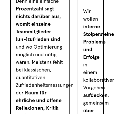
Denn eine einfache
Prozentzahl sagt
Wir
nichts darüber aus,
wollen
womit einzelne
interne
Teammitglieder
Stolpersteine
(un-)zufrieden sind
Probleme
und wo Optimierung
und
möglich und nötig
Erfolge
wären. Meistens fehlt
in
bei klassischen,
einem
quantitativen
kollaborative
Zufriedenheitsmessungen
Vorgehen
der
Raum für
aufdecken
,
ehrliche und offene
gemeinsam
Reflexionen, Kritik
über