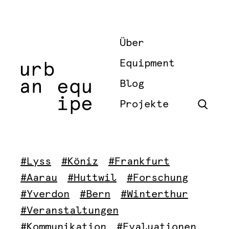
Über
Equipment
Blog
Projekte
#Lyss
#Köniz
#Frankfurt
#Aarau
#Huttwil
#Forschung
#Yverdon
#Bern
#Winterthur
#Veranstaltungen
#Kommunikation
#Evaluationen