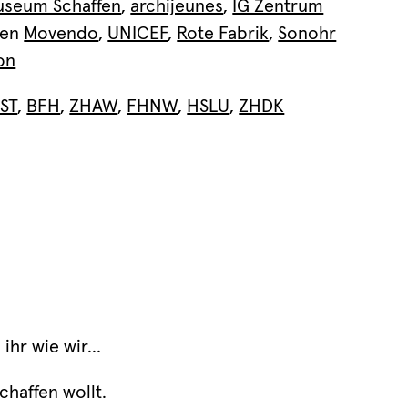
seum Schaffen
,
archijeunes
,
IG Zentrum
ten
Movendo
,
UNICEF
,
Rote Fabrik
,
Sonohr
on
ST
,
BFH
,
ZHAW
,
FHNW
,
HSLU
,
ZHDK
 ihr wie wir…
chaffen wollt.