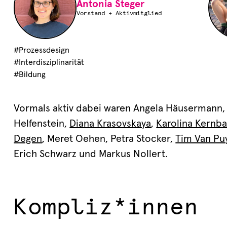
Antonia Steger
Vorstand + Aktivmitglied
#Prozessdesign

#Interdisziplinarität

#Bildung
Vormals aktiv dabei waren Angela Häusermann
Helfenstein,
Diana Krasovskaya
,
Karolina Kernb
Degen
, Meret Oehen, Petra Stocker,
Tim Van Pu
Erich Schwarz und Markus Nollert.
Kompliz*innen