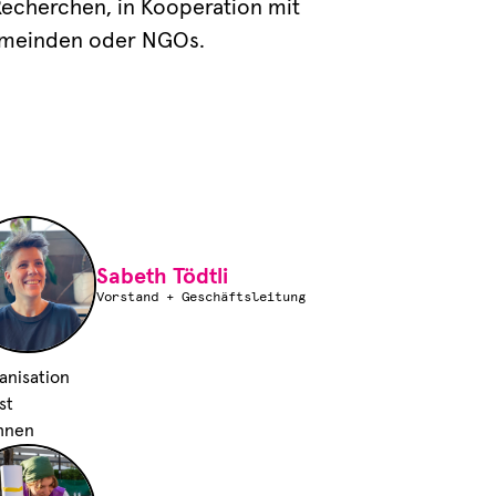
 Recherchen, in Kooperation mit
Gemeinden oder NGOs.
Sabeth Tödtli
Vorstand + Geschäftsleitung
nisation

t

hnen