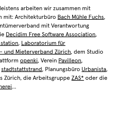
 Meistens arbeiten wir zusammen mit
m mit: Architekturbüro
Bach Mühle Fuchs
,
entümerverband mit Verantwortung
die
Decidim Free Software Association
,
station
,
Laboratorium für
- und Mieterverband Zürich
, dem Studio
lattform
openki
, Verein
Pavilleon
,
,
stadtstattstrand
, Planungsbüro
Urbanista
,
s Zürich, die Arbeitsgruppe
ZAS*
oder die
herei
...