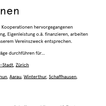
nen
aus Kooperationen hervorgegangenen
g, Eigenleistung o.ä. finanzieren, arbeiten
 unserem Vereinszweck entsprechen.
äge durchführen für...
l-Stadt
,
Zürich
hun
,
Aarau
,
Winterthur
,
Schaffhausen
,