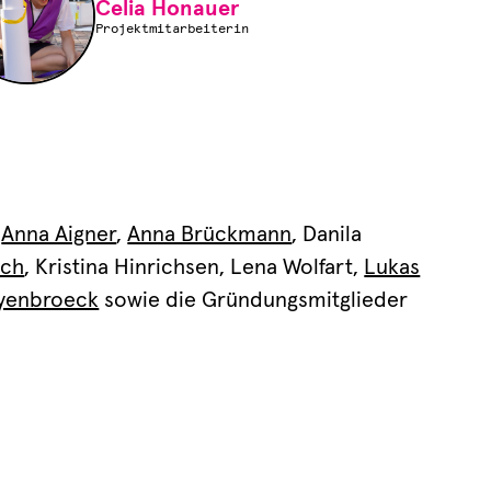
Celia Honauer
Projektmitarbeiterin
,
Anna Aigner
,
Anna Brückmann
, Danila
ach
, Kristina Hinrichsen, Lena Wolfart,
Lukas
yenbroeck
sowie die Gründungsmitglieder