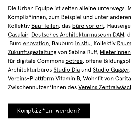
Die Urban Equipe ist selten alleine unterwegs.
Kompliz*innen, zum Beispiel und unter andere
Kollektiv
Bau-Teilen
, das
büro vor ort
, Hauseig
Casafair
,
Deutsches Architekturmuseum DAM
, 
Büro
enovation
, Baubüro
in situ
, Kollektiv
Raum
Zukunftsgestaltung
von Sabina Ruff,
Mieterinnen
für digitale Commons
octree
, offene Bildungsp
Architekturbüros
Studio Dia
und
Studio Gugger
Vereins-Plattform
Vitamin B
,
Wohnfit
von Carita
Zwischennutzer*innen des
Vereins Zentralwäsc
Kompliz*in werden?