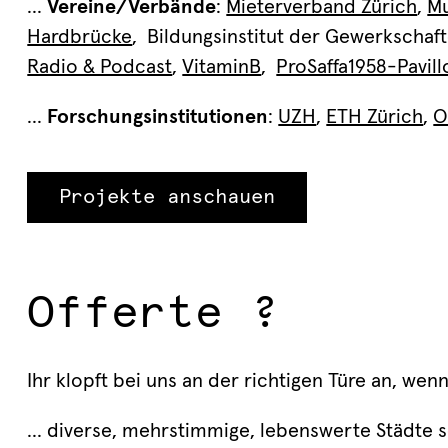
...
Vereine/Verbände
:
Mieterverband Zürich
,
Mu
Hardbrücke
, Bildungsinstitut der Gewerkschaf
Radio & Podcast
,
VitaminB
,
ProSaffa1958-Pavill
...
Forschungsinstitutionen
:
UZH
,
ETH Zürich
,
O
Projekte anschauen
Offerte ?
Ihr klopft bei uns an der richtigen Türe an, wenn
... diverse, mehrstimmige, lebenswerte Städte s