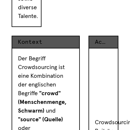
diverse
Talente.
Kontext
Achtung
Der Begriff
Crowdsourcing ist
eine Kombination
der englischen
Begriffe
"
crowd"
(Menschenmenge,
Schwarm)
und
"
source" (Quelle)
Crowdsourci
oder