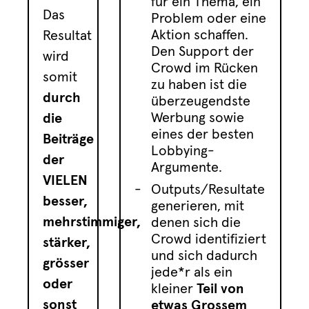
für ein Thema, ein
Das
Problem oder eine
Aktion schaffen.
Resultat
Den Support der
wird
Crowd im Rücken
somit
zu haben ist die
durch
überzeugendste
Werbung sowie
die
eines der besten
Beiträge
Lobbying-
der
Argumente.
VIELEN
Outputs/Resultate
besser,
generieren, mit
mehrstimmiger,
denen sich die
Crowd identifiziert
stärker,
und sich dadurch
grösser
jede*r als ein
oder
kleiner
T
eil von
sonst
etwas Grossem