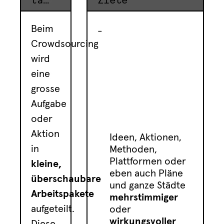
taktik
Ziele
Beim
Crowdsourcing
wird
eine
grosse
Aufgabe
oder
Aktion
Ideen, Aktionen,
in
Methoden,
Plattformen oder
kleine,
eben auch Pläne
überschaubare
und ganze Städte
Arbeitspakete
mehrstimmiger
aufgeteilt.
oder
wirkungsvoller