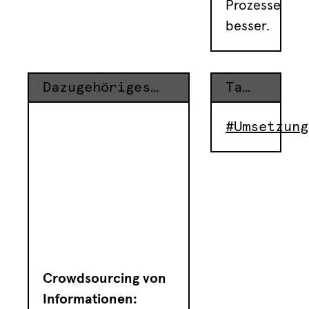
Prozesse
besser.
Dazugehöriges Equipment
Tags
#Umsetzung
Crowdsourcing von
Informationen: