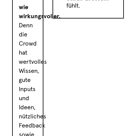
fühlt.
wie
wirkungsvoller.
Denn
die
Crowd
hat
wertvolles
Wissen,
gute
Inputs
und
Ideen,
nützliches
Feedback
sowie