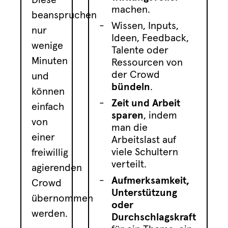
Diese
machen.
beanspruchen
Wissen, Inputs,
nur
Ideen, Feedback,
wenige
Talente oder
Minuten
Ressourcen von
der Crowd
und
bündeln
.
können
Zeit und Arbeit
einfach
sparen
, indem
von
man die
einer
Arbeitslast auf
viele Schultern
freiwillig
verteilt.
agierenden
Aufmerksamkeit,
Crowd
Unterstützung
übernommen
oder
werden.
Durchschlagskraft