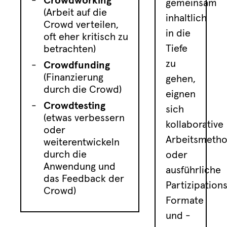
Crowdworking
gemeinsam
(Arbeit auf die
inhaltlich
Crowd verteilen,
in die
oft eher kritisch zu
Tiefe
betrachten)
zu
Crowdfunding
(Finanzierung
gehen,
durch die Crowd)
eignen
Crowdtesting
sich
(etwas verbessern
kollaborative
oder
Arbeitsmeth
weiterentwickeln
durch die
oder
Anwendung und
ausführliche
das Feedback der
Partizipation
Crowd)
Formate
und -