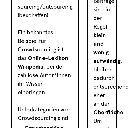
Beiträge
sourcing/outsourcing
sind in
(beschaffen).
der
Regel
Ein bekanntes
klein
Beispiel für
und
Crowdsourcing ist
wenig
das
O
nline-Lexikon
aufwändig
,
Wikipedia
, bei der
bleiben
zahllose Autor*innen
dadurch
ihr Wissen
entsprechen
einbringen.
eher
an der
Unterkategorien von
Oberfläche
.
Crowdsourcing sind:
Um