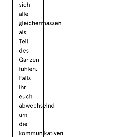
sich
alle
gleichermassen
als
Teil
des
Ganzen
fühlen.
Falls
ihr
euch
abwechselnd
um
die
kommunikativen