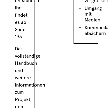
entstanden.
vergrösser
Ihr
Umgang
mit
findet
Medien
es ab
Kommunika
Seite
absichern
133.
Das
vollständige
Handbuch
und
weitere
Informationen
zum
Projekt,
den