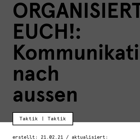
ORGANISIER
EUCH!:
Kommunikat
nach
aussen
Taktik | Taktik
erstellt: 21.02.21 / aktualisiert: