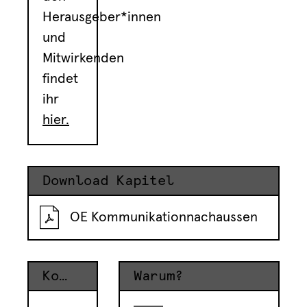
Herausgeber*innen
und
Mitwirkenden
findet
ihr
hier.
Download Kapitel
OE Kommunikationnachaussen
Kommunikation nach aussen
Warum?