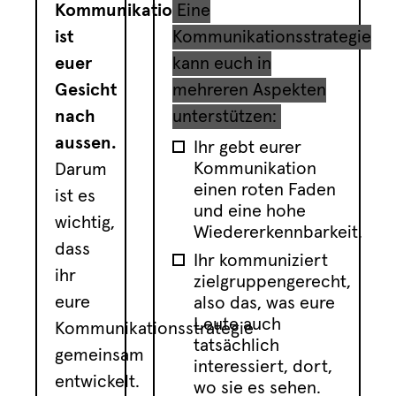
Kommunikation
Eine
ist
Kommunikationsstrategie
euer
kann euch in
Gesicht
mehreren Aspekten
nach
unterstützen:
aussen.
Ihr gebt eurer
Kommunikation
Darum
einen roten Faden
ist es
und eine hohe
wichtig,
Wiedererkennbarkeit.
dass
Ihr kommuniziert
ihr
zielgruppengerecht,
eure
also das, was eure
Leute auch
Kommunikationsstrategie
tatsächlich
gemeinsam
interessiert, dort,
entwickelt.
wo sie es sehen.