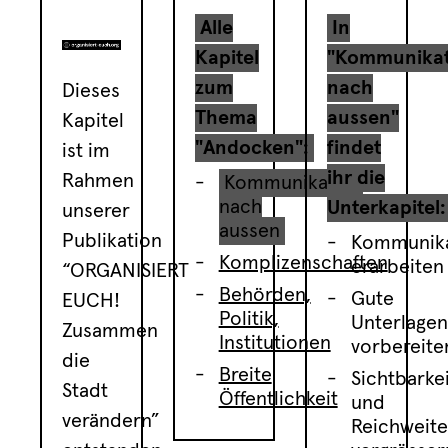
Alle
In
Kapitel
"Kommunikat
zum
nach
Dieses
Thema
aussen"
Kapitel
"Andocken":
findet
ist im
ihr die
Rahmen
Kommunikation
nach
Unterkapitel:
unserer
aussen
Publikation
Kommunika
Komplizenschaften
erarbeiten
“ORGANISIERT
Behörden,
Gute
EUCH!
Politik,
Unterlage
Zusammen
Institutionen
vorbereite
die
Breite
Sichtbarke
Stadt
Öffentlichkeit
und
verändern”
Reichweit