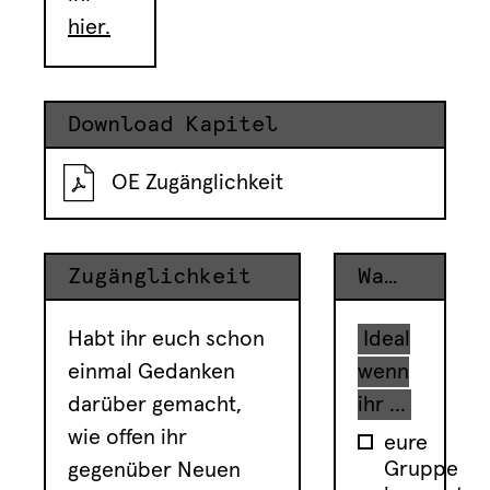
hier.
Download Kapitel
OE Zugänglichkeit
Zugänglichkeit
Warum?
Habt ihr euch schon
Ideal
einmal Gedanken
wenn
darüber gemacht,
ihr ...
wie offen ihr
eure
Gruppe
gegenüber Neuen