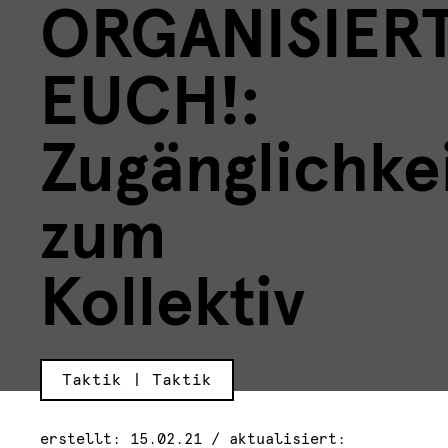
ORGANISIER
EUCH!:
Zugänglichke
zum
Kollektiv
Taktik | Taktik
erstellt: 15.02.21 / aktualisiert: