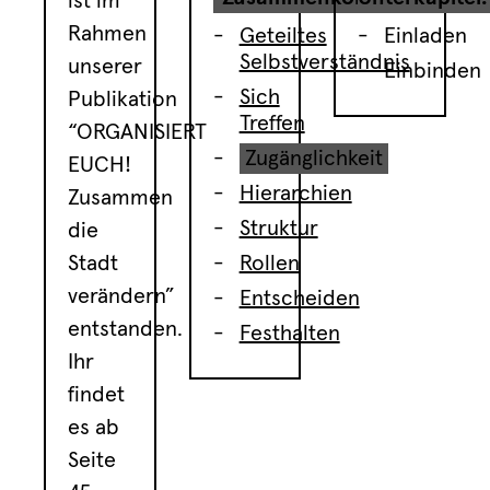
ist im
Rahmen
Geteiltes
Einladen
Selbstverständnis
unserer
Einbinden
Sich
Publikation
Treffen
“ORGANISIERT
Zugänglichkeit
EUCH!
Hierarchien
Zusammen
Struktur
die
Stadt
Rollen
verändern”
Entscheiden
entstanden.
Festhalten
Ihr
findet
es ab
Seite