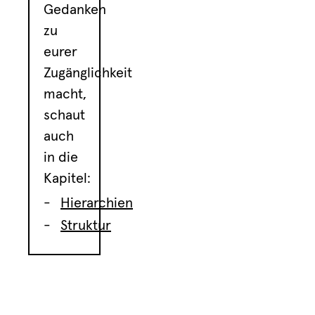
Gedanken
zu
eurer
Zugänglichkeit
macht,
schaut
auch
in die
Kapitel:
Hierarchien
Struktur