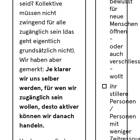
bewusst
seid? Kollektive
für
müssen nicht
neue
zwingend für alle
Menschen
öffnen
zugänglich sein (das
-
geht eigentlich
oder
grundsätzlich nicht).
auch
Wir haben aber
verschlies
-
gemerkt:
Je klarer
wollt
wir uns selber
ihr
werden, für wen wir
stillere
zugänglich sein
Personen
wollen, desto aktiver
/
können wir danach
Personen
mit
handeln.
weniger
Zeitressou