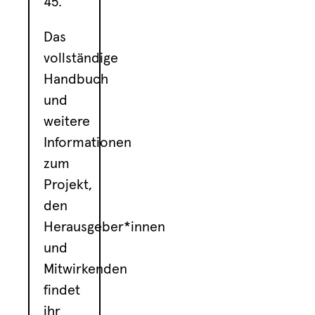
45.
Das
vollständige
Handbuch
und
weitere
Informationen
zum
Projekt,
den
Herausgeber*innen
und
Mitwirkenden
findet
ihr