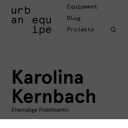
Equipment
Blog
Projekte
Karolina
Kernbach
Ehemalige Praktikantin