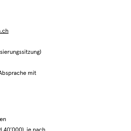
a.ch
sierungssitzung)
 Absprache mit
ren
 40’000), je nach