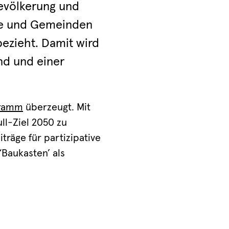
Bevölkerung und
dte und Gemeinden
bezieht. Damit wird
nd und einer
gramm
überzeugt. Mit
l-Ziel 2050 zu
träge für partizipative
Baukasten’ als