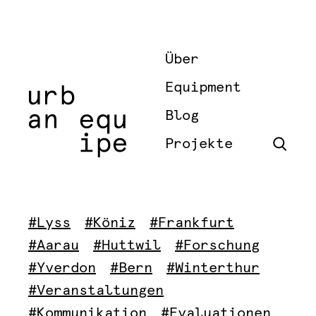
Über
Equipment
Blog
Projekte
#Lyss
#Köniz
#Frankfurt
#Aarau
#Huttwil
#Forschung
#Yverdon
#Bern
#Winterthur
#Veranstaltungen
#Kommunikation
#Evaluationen