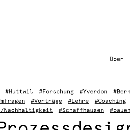
Über
#Huttwil
#Forschung
#Yverdon
#Ber
Umfragen
#Vorträge
#Lehre
#Coaching
a/Nachhaltigkeit
#Schaffhausen
#baue
Prozessdesig