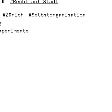
#Recht auf Stadt
#Zürich
#Selbstorganisation
g
xperimente