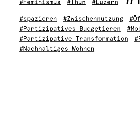
#Feminismus
#Thun
#Luzern
#spazieren
#Zwischennutzung
#Ö
#Partizipatives Budgetieren
#Mo
#Partizipative Transformation
#
#Nachhaltiges Wohnen