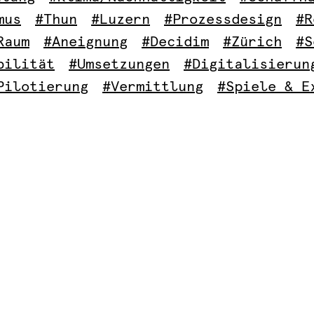
mus
#Thun
#Luzern
#Prozessdesign
#R
Raum
#Aneignung
#Decidim
#Zürich
#S
bilität
#Umsetzungen
#Digitalisierun
Pilotierung
#Vermittlung
#Spiele & E