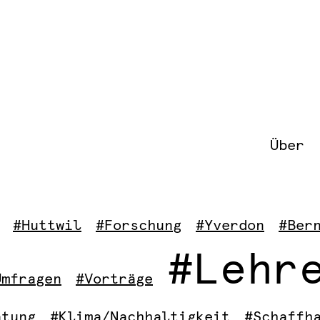
Über
#Huttwil
#Forschung
#Yverdon
#Ber
#Lehr
Umfragen
#Vorträge
atung
#Klima/Nachhaltigkeit
#Schaffh