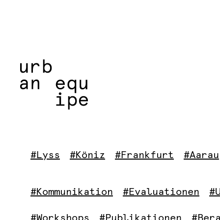
#Lyss
#Köniz
#Frankfurt
#Aarau
#Kommunikation
#Evaluationen
#
#Workshops
#Publikationen
#Ber