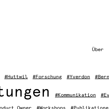
Über
#Huttwil
#Forschung
#Yverdon
#Ber
tungen
#Kommunikation
#E
oduct Owner
#Workshops
#Publikatione