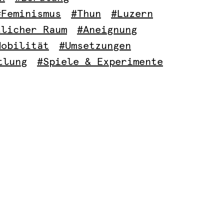
#Feminismus
#Thun
#Luzern
tlicher Raum
#Aneignung
Mobilität
#Umsetzungen
tlung
#Spiele & Experimente