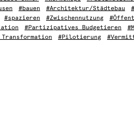
usen
#bauen
#Architektur/Städtebau
#spazieren
#Zwischennutzung
#Öffen
sation
#Partizipatives Budgetieren
#
 Transformation
#Pilotierung
#Vermit