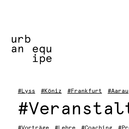
#Lyss
#Köniz
#Frankfurt
#Aarau
#Veranstal
#Vorträge
#Lehre
#Coaching
#Pr