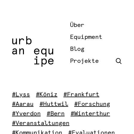
Über
Equipment
Blog
Projekte
#Lyss
#Köniz
#Frankfurt
#Aarau
#Huttwil
#Forschung
#Yverdon
#Bern
#Winterthur
#Veranstaltungen
#Kommunikation
#Evaluationen