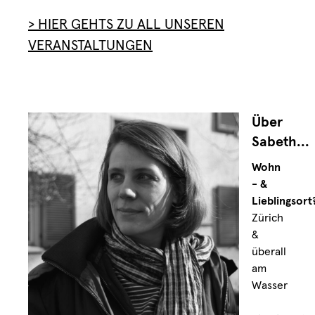
>
HIER GEHTS ZU ALL UNSEREN
VERANSTALTUNGEN
Über
Sabeth...
Wohn
- &
Lieblingsort
Zürich
&
überall
am
Wasser