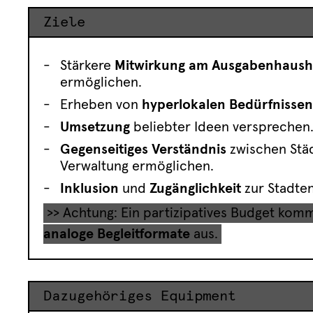
Ziele
Stärkere
Mitwirkung am Ausgabenhaush
ermöglichen.
Erheben von
hyperlokalen Bedürfnissen
Umsetzung
beliebter Ideen versprechen
Gegenseitiges Verständnis
zwischen Stä
Verwaltung ermöglichen.
Inklusion
und
Zugänglichkeit
zur Stadte
>> Achtung: Ein partizipatives Budget kom
analoge Begleitformate
aus.
Dazugehöriges Equipment