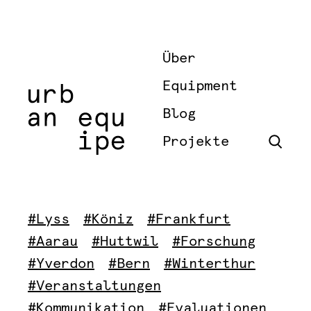
Über
Equipment
Blog
Projekte
#Lyss
#Köniz
#Frankfurt
#Aarau
#Huttwil
#Forschung
#Yverdon
#Bern
#Winterthur
#Veranstaltungen
#Kommunikation
#Evaluationen