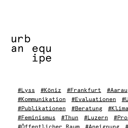
#Lyss
#Köniz
#Frankfurt
#Aarau
#Kommunikation
#Evaluationen
#
#Publikationen
#Beratung
#Klim
#Feminismus
#Thun
#Luzern
#Pro
#Öffentlicher Raum
#Aneignung