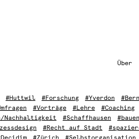
Über
#Huttwil
#Forschung
#Yverdon
#Ber
Umfragen
#Vorträge
#Lehre
#Coaching
a/Nachhaltigkeit
#Schaffhausen
#baue
zessdesign
#Recht auf Stadt
#spazier
#Decidim
#Zürich
#Selbstorganisation