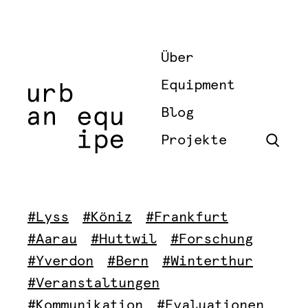
Über
Equipment
Blog
Projekte
#Lyss
#Köniz
#Frankfurt
#Aarau
#Huttwil
#Forschung
#Yverdon
#Bern
#Winterthur
#Veranstaltungen
#Kommunikation
#Evaluationen