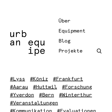
Über
Equipment
Blog
Projekte
#Lyss
#Köniz
#Frankfurt
#Aarau
#Huttwil
#Forschung
#Yverdon
#Bern
#Winterthur
#Veranstaltungen
#Kommunikation
#Evaluationen